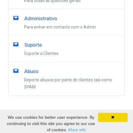
Para todas as questões gerais
Administrativo
Para entrar em contacto com o Admin
Suporte
Suporte a Clientes
Abuso
Reporte abusos por parte de clientes tais como
SPAM
We use cookies for better user experience. By
✖
Direitos autorais © 2026 EmpireSP - Serviços de
continuing to visit this site you agree to our use
Alojamento. Todos os direitos reservados.
of cookies.
More info