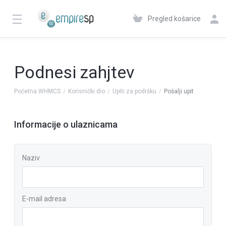
Pregled košarice
Podnesi zahjtev
Početna WHMCS
Korisnički dio
Upiti za podršku
Pošalji upit
Informacije o ulaznicama
Naziv
E-mail adresa