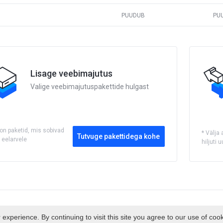
PUUDUB
PU
Lisage veebimajutus
Valige veebimajutuspakettide hulgast
 on paketid, mis sobivad
* Välja
Tutvuge pakettidega kohe
 eelarvele
hiljuti
. Kõik õigused kaitstud.
experience. By continuing to visit this site you agree to our use of coo