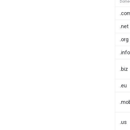
Dome
.co
.net
.org
.info
.biz
.eu
.mo
.us