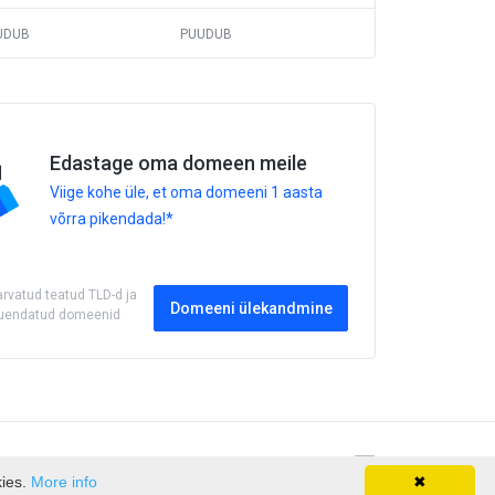
UDUB
PUUDUB
Edastage oma domeen meile
Viige kohe üle, et oma domeeni 1 aasta
võrra pikendada!*
 arvatud teatud TLD-d ja
Domeeni ülekandmine
 uuendatud domeenid
Jätka
kies.
More info
✖