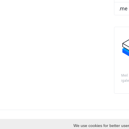
.me
Meil
igale
Autoriõigus © 2026 EmpireSP - Serviços de Alojamento
domain(s) selected
0
We use cookies for better user 