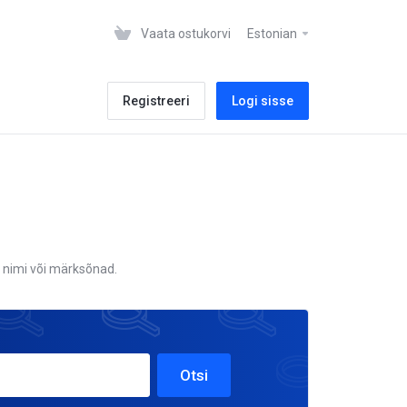
Vaata ostukorvi
Estonian
Registreeri
Logi sisse
 nimi või märksõnad.
Otsi