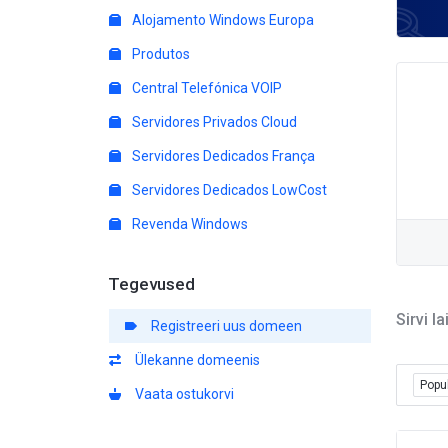
Alojamento Windows Europa
Produtos
Central Telefónica VOIP
Servidores Privados Cloud
Servidores Dedicados França
Servidores Dedicados LowCost
Revenda Windows
Tegevused
Sirvi l
Registreeri uus domeen
Ülekanne domeenis
Popul
Vaata ostukorvi