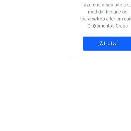
Fazemos o seu site a s
medida! Indique os
parametros a ter em cont
Or�amentos Gratis
أطلبه الآن