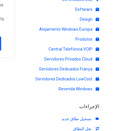
ua
Software
a!
Design
Alojamento Windows Europa
Produtos
Central Telefónica VOIP
Servidores Privados Cloud
Servidores Dedicados França
Servidores Dedicados LowCost
Revenda Windows
الإجراءات
تسجيل نطاق جديد
نقل النطاق