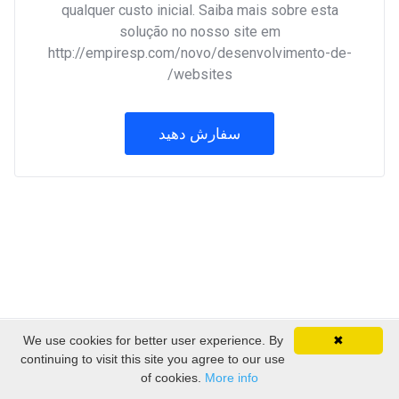
qualquer custo inicial. Saiba mais sobre esta
solução no nosso site em
http://empiresp.com/novo/desenvolvimento-de-
websites/
سفارش دهید
We use cookies for better user experience. By
✖
تمامی حقوق برای © 2026 EmpireSP - Serviços de
continuing to visit this site you agree to our use
Alojamento. محفوط می باشد.
of cookies.
More info