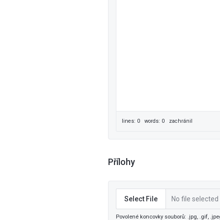
lines: 0 words: 0
zachránil
Přílohy
Select File
No file selected
Povolené koncovky souborů: .jpg, .gif, .jpeg,