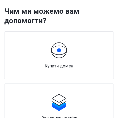
Чим ми можемо вам
допомогти?
Купити домен
Замовити хостінг