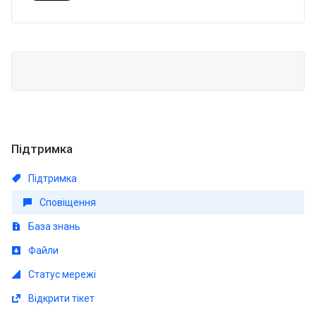
Підтримка
Підтримка
Сповіщення
База знань
Файли
Статус мережі
Відкрити тікет