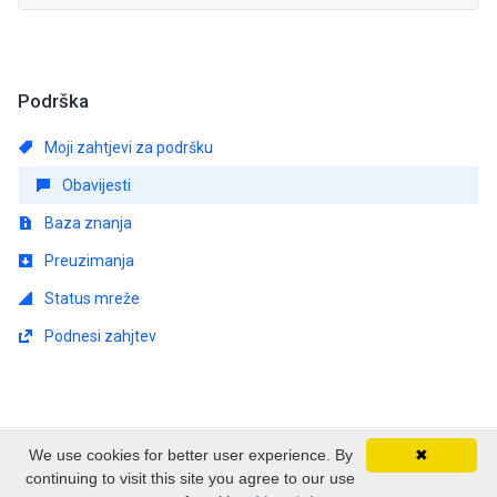
Podrška
Moji zahtjevi za podršku
Obavijesti
Baza znanja
Preuzimanja
Status mreže
Podnesi zahjtev
We use cookies for better user experience. By
✖
Autorsko pravo © 2026 EmpireSP - Serviços de
continuing to visit this site you agree to our use
Alojamento. Sva prava pridržana.