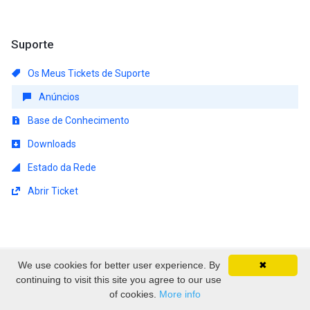
Suporte
Os Meus Tickets de Suporte
Anúncios
Base de Conhecimento
Downloads
Estado da Rede
Abrir Ticket
We use cookies for better user experience. By
✖
Direitos autorais © 2026 EmpireSP - Serviços de
continuing to visit this site you agree to our use
Alojamento. Todos os direitos reservados.
of cookies.
More info