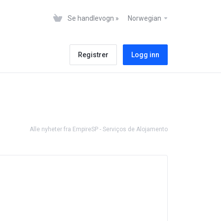
Se handlevogn »
Norwegian
Registrer
Logg inn
Alle nyheter fra EmpireSP - Serviços de Alojamento