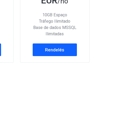
EUR
/hó
10GB Espaço
Tráfego Ilimitado
Base de dados MSSQL
Ilimitadas
Rendelés