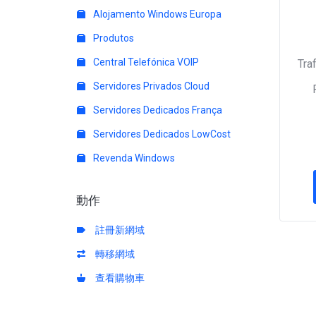
Alojamento Windows Europa
Produtos
Central Telefónica VOIP
Tra
Servidores Privados Cloud
Servidores Dedicados França
Servidores Dedicados LowCost
Revenda Windows
動作
註冊新網域
轉移網域
查看購物車