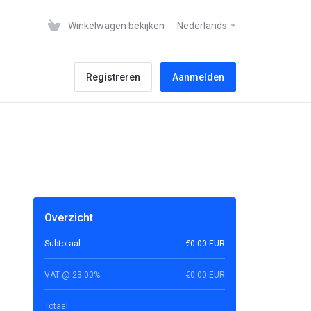
Winkelwagen bekijken
Nederlands
Registreren
Aanmelden
Overzicht
Subtotaal
€0.00 EUR
VAT @ 23.00%
€0.00 EUR
Totaal