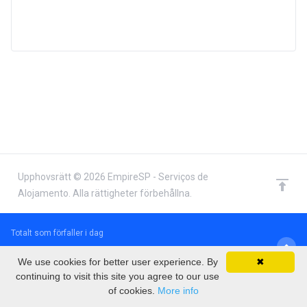
Upphovsrätt © 2026 EmpireSP - Serviços de
Alojamento. Alla rättigheter förbehållna.
Totalt som förfaller i dag
€0.00 EUR
We use cookies for better user experience. By
✖
continuing to visit this site you agree to our use
of cookies.
More info
Kassan