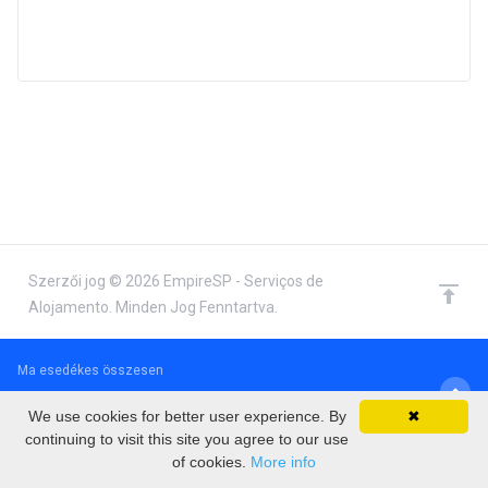
Szerzői jog © 2026 EmpireSP - Serviços de
Alojamento. Minden Jog Fenntartva.
Ma esedékes összesen
€0.00 EUR
We use cookies for better user experience. By
✖
continuing to visit this site you agree to our use
of cookies.
More info
Fizetés