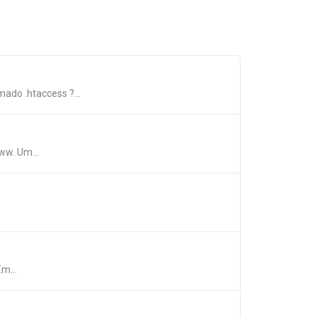
ado .htaccess ?...
ww. Um...
m...