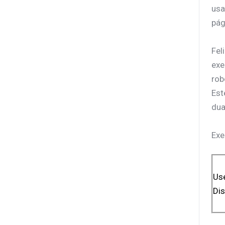
usa
pág
Fel
exe
rob
Est
dua
Exe
Use
Dis