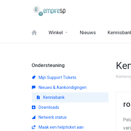
Winkel
Nieuws
Kennisban
Ke
Ondersteuning
Klanten
Mijn Support Tickets
Nieuws & Aankondigingen
Kennisbank
ro
Downloads
Netwerk status
Pel
Maak een helpticket aan
var