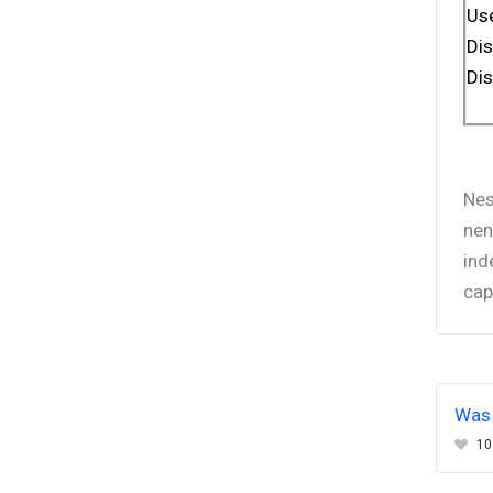
Us
Dis
Dis
Nes
nen
ind
cap
Was 
10