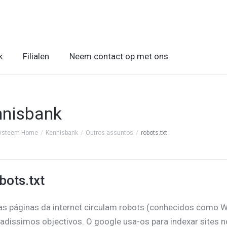
k
Filialen
Neem contact op met ons
nnisbank
systeem Home
Kennisbank
Outros assuntos
robots.txt
bots.txt
as páginas da internet circulam robots (conhecidos como 
iadissimos objectivos. O google usa-os para indexar sites