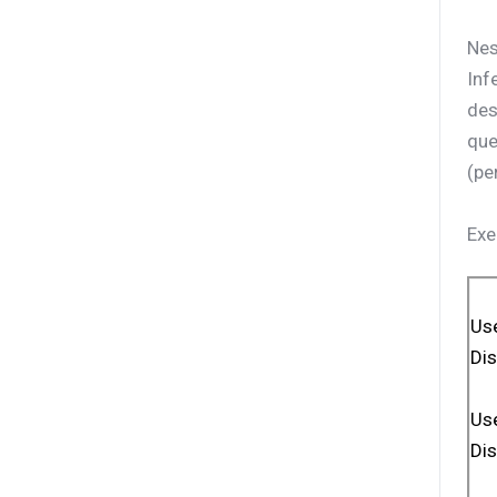
Nes
Inf
des
que
(pe
Exe
Use
Dis
Us
Dis