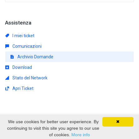
Assistenza
I miei ticket
Comunicazioni
Archivio Domande
Download
Stato del Network
Apri Ticket
We use cookies for better user experience. By
✖
Diritto d'autore © 2026 EmpireSP - Serviços de
continuing to visit this site you agree to our use
Alojamento. Tutti i diritti riservati.
of cookies.
More info