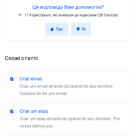
Ця відповідь Вам допомогла?
17 Користувачі, які знайшли це корисним (28 Голосів)
Так
Ні
Схожі статті
Criar email
Criar um email através do cpanel do seu domínio
Gostava de ter um email...
Criar um alias
Criar um alias através do cpanel do seu domínio Por
vezes damos por...