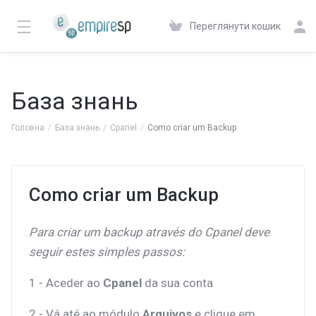
Переглянути кошик
База знань
Головна
База знань
Cpanel
Como criar um Backup
Como criar um Backup
Para criar um backup através do Cpanel deve
seguir estes simples passos:
1 - Aceder ao
Cpanel
da sua conta
2 - Vá até ao módulo
Arquivos
e clique em