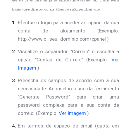
Gostava de ter um email personalizado com o seu domínio? É fácil! Neste
tutorial vou explicar como o fazer (Exemplo: eu@
o_seu_dominio
.com).
Efectue o login para aceder ao cpanel da sua
conta de alojamento (Exemplo:
http://www.o_seu_dominio.com/cpanel )
Visualize o separador "Correio" e escolha a
opção "Contas de Correio" (Exemplo:
Ver
Imagem
)
Preencha os campos de acordo com a sua
necessidade. Aconselho o uso da ferramenta
"Generate Password" para criar uma
password complexa para a sua conta de
correio. (Exemplo:
Ver Imagem
)
Em termos de espaço de email (quota em