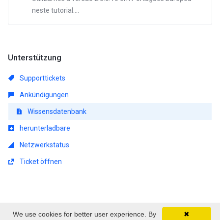
neste tutorial....
Unterstützung
Supporttickets
Ankündigungen
Wissensdatenbank
herunterladbare
Netzwerkstatus
Ticket öffnen
We use cookies for better user experience. By
✖
Urheberrecht © 2026 EmpireSP - Serviços de