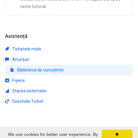
neste tutorial....
Asistență
Tichetele mele
Anunțuri
Biblioteca de cunoștințe
Fișiere
Starea sistemelor
Deschide Tichet
We use cookies for better user experience. By
✖
Copyright © 2026 EmpireSP - Serviços de Alojamento.